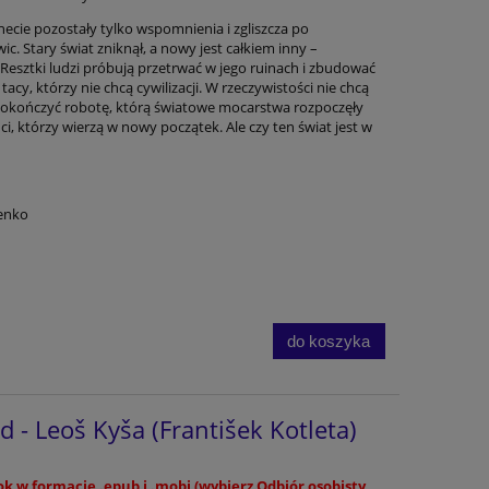
necie pozostały tylko wspomnienia i zgliszcza po
c. Stary świat zniknął, a nowy jest całkiem inny –
 Resztki ludzi próbują przetrwać w jego ruinach i zbudować
i tacy, którzy nie chcą cywilizacji. W rzeczywistości nie chcą
 dokończyć robotę, którą światowe mocarstwa rozpoczęły
ci, którzy wierzą w nowy początek. Ale czy ten świat jest w
enko
do koszyka
 - Leoš Kyša (František Kotleta)
k w formacie .epub i .mobi (wybierz Odbiór osobisty,