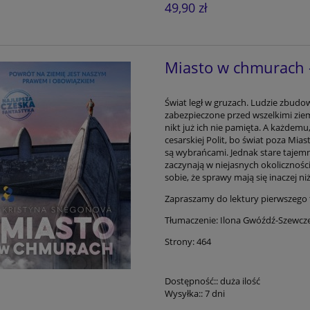
49,90 zł
Miasto w chmurach 
Świat legł w gruzach. Ludzie zbudow
zabezpieczone przed wszelkimi ziems
nikt już ich nie pamięta. A każdemu,
cesarskiej Polit, bo świat poza Mias
są wybrańcami. Jednak stare tajemn
zaczynają w niejasnych okoliczności
sobie, że sprawy mają się inaczej ni
Zapraszamy do lektury pierwszego 
Tłumaczenie: Ilona Gwóźdź-Szewcz
Strony: 464
Dostępność::
duża ilość
Wysyłka::
7 dni