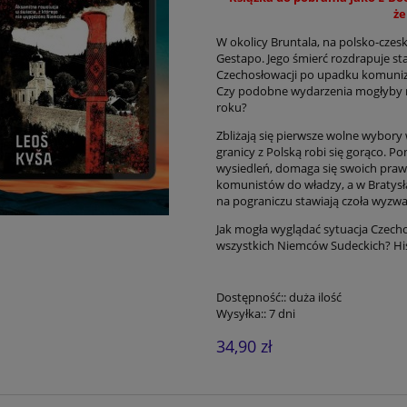
że
W okolicy Bruntala, na polsko-czes
Gestapo. Jego śmierć rozdrapuje sta
Czechosłowacji po upadku komunizmu,
Czy podobne wydarzenia mogłyby m
roku?
Zbliżają się pierwsze wolne wybor
granicy z Polską robi się gorąco. P
wysiedleń, domaga się swoich praw
komunistów do władzy, a w Bratysła
na pograniczu stawiają czoła wyzw
Jak mogła wyglądać sytuacja Czecho
wszystkich Niemców Sude­ckich? Hi
Dostępność::
duża ilość
Wysyłka::
7 dni
34,90 zł