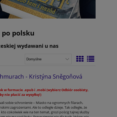
 po polsku
Czeskiej wydawani u nas
chmurach - Kristýna Sněgoňová
k w formacie .epub i .mobi (wybierz Odbiór osobisty,
by nie płacić za wysyłkę!)
ali sobie schronienie – Miasto na ogromnych filarach,
kimi zagrożeniami. Ale to odległe dzieje. Tak odległe, że
 kto cokolwiek wie na ten temat, grozi pościg tajnej służby
tem nie ma racji bytu. Przynajmniej nie dla tych, którzy nie