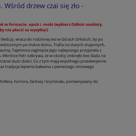
. Wśród drzew czai się zło -
k w formacie .epub i .mobi (wybierz Odbiór osobisty,
by nie płacić za wysyłkę!)
 śledczy, wraca do rodzinnej wsi w Górach Orlickich, by po
iedziczonym po matce domu. Trafia na starych znajomych,
raumą. Tajemnica zaginięcia jego najlepszego przyjaciela z
. Wkrótce Petr odkrywa, że w okolicy zniknęło bez śladu na
dejrzanie dużo dzieci. Co z tym mają wspólnego przedwojenne
raz tradycja lepienia bałwana z pierwszego zimowego
thrillera, horroru, fantasy i kryminału, porównywany do