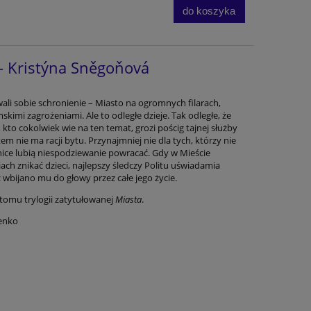
do koszyka
- Kristýna Sněgoňová
ali sobie schronienie – Miasto na ogromnych filarach,
kimi zagrożeniami. Ale to odległe dzieje. Tak odległe, że
 kto cokolwiek wie na ten temat, grozi pościg tajnej służby
tem nie ma racji bytu. Przynajmniej nie dla tych, którzy nie
ice lubią niespodziewanie powracać. Gdy w Mieście
ach znikać dzieci, najlepszy śledczy Politu uświadamia
ż wbijano mu do głowy przez całe jego życie.
tomu trylogii zatytułowanej
Miasta
.
enko