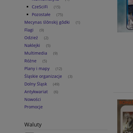
CzeSciFi
(15)
Pozostałe
(75)
Mecynas ślōnskij gŏdki
(1)
Flagi
(9)
Odzież
(2)
Naklejki
(5)
Multimedia
(9)
Różne
(5)
Plany i mapy
(12)
Śląskie organizacje
(3)
Dolny Śląsk
(49)
Antykwariat
(6)
Nowości
Promocje
Waluty