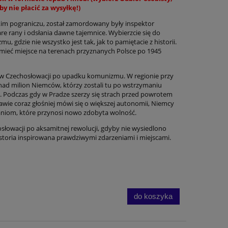
by nie płacić za wysyłkę!)
kim pograniczu, został zamordowany były inspektor
re rany i odsłania dawne tajemnice. Wybierzcie się do
 gdzie nie wszystko jest tak, jak to pamiętacie z historii.
ieć miejsce na terenach przyznanych Polsce po 1945
y w Czechosłowacji po upadku komunizmu. W regionie przy
onad milion Niemców, którzy zostali tu po wstrzy­maniu
. Podczas gdy w Pradze szerzy się strach przed powrotem
wie coraz głośniej mówi się o więk­szej autonomii, Niemcy
a­niom, które przynosi nowo zdobyta wolność.
słowacji po aksamitnej rewolucji, gdyby nie wysiedlono
storia inspirowana prawdziwymi zdarzeniami i miejscami.
do koszyka