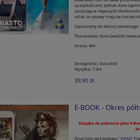
są wybrańcami. Jednak stare tajemn
zaczynają w niejasnych okoliczności
sobie, że sprawy mają się inaczej ni
Zapraszamy do lektury pierwszego 
Tłumaczenie: Ilona Gwóźdź-Szewcz
Strony: 464
Dostępność::
duża ilość
Wysyłka::
7 dni
39,90 zł
E-BOOK - Okres półtr
Książka do pobrania jako E-Boo
że
Drugi tom serii postapo "
OPAD
" Fr