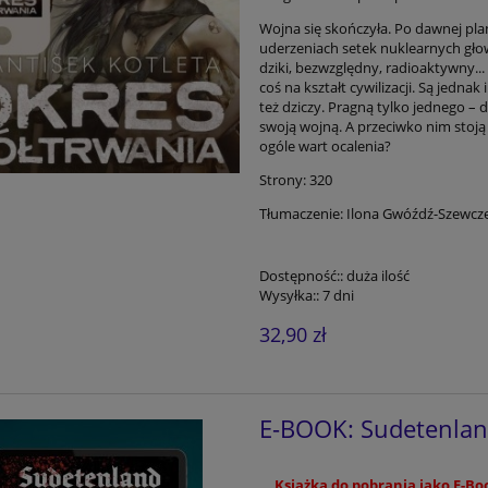
Wojna się skończyła. Po dawnej pla
uderzeniach setek nuklearnych głowi
dziki, bezwzględny, radioaktywny...
coś na kształt cywilizacji. Są jednak 
też dziczy. Pragną tylko jednego –
swoją wojną. A przeciwko nim stoją 
ogóle wart ocalenia?
Strony: 320
Tłumaczenie: Ilona Gwóźdź-Szewcz
Dostępność::
duża ilość
Wysyłka::
7 dni
32,90 zł
E-BOOK: Sudetenland
Książka do pobrania jako E-Boo