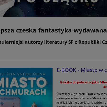
epsza czeska fantastyka wydawana
ularniejsi autorzy literatury SF z Republiki 
i
E-BOOK - Miasto w 
Książka do pobrania jako E-Boo
że
Świat legł w gruzach. Ludzie zbudow
zabezpieczone przed wszelkimi ziems
nikt już ich nie pamięta. A każdemu,
cesarskiej Polit, bo świat poza Mias