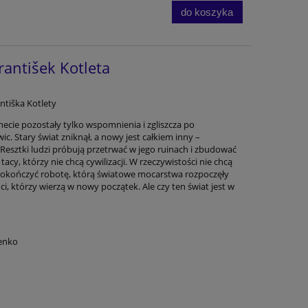
do koszyka
rantišek Kotleta
antiška Kotlety
necie pozostały tylko wspomnienia i zgliszcza po
c. Stary świat zniknął, a nowy jest całkiem inny –
 Resztki ludzi próbują przetrwać w jego ruinach i zbudować
i tacy, którzy nie chcą cywilizacji. W rzeczywistości nie chcą
 dokończyć robotę, którą światowe mocarstwa rozpoczęły
ci, którzy wierzą w nowy początek. Ale czy ten świat jest w
enko