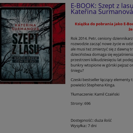
E-BOOK: Szept z lasu
Kateřina Surmanová
Książka do pobrania jako E-Boo
że
Rok 2014. Petr, ceniony dziennikarz
rozwodzie zacząć nowe życie w odz
ale musi też zmierzyć się z dawną t
dzieciństwa domaga się wyjaśnienia
przestrzeni kilkudziesięciu lat po
bunkry wtopione w górski pejzaż o
śniegu?
Czeski bestseller łączący elementy 
powieści Stephena Kinga
.
Tłumaczenie: Kamil Czaiński
Strony: 696
Dostępność::
duża ilość
Wysyłka::
7 dni