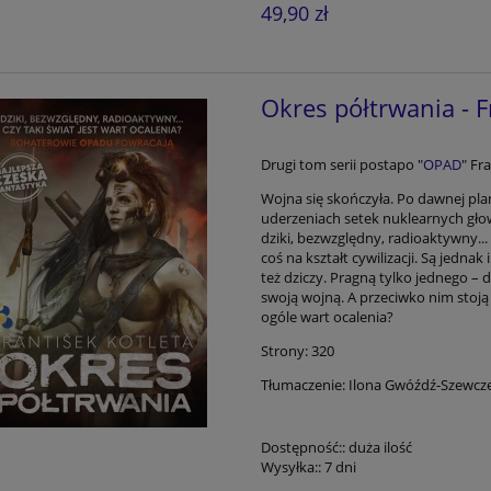
49,90 zł
Okres półtrwania - F
Drugi tom serii postapo "
OPAD
" Fr
Wojna się skończyła. Po dawnej pla
uderzeniach setek nuklearnych głowi
dziki, bezwzględny, radioaktywny...
coś na kształt cywilizacji. Są jednak 
też dziczy. Pragną tylko jednego –
swoją wojną. A przeciwko nim stoją 
ogóle wart ocalenia?
Strony: 320
Tłumaczenie: Ilona Gwóźdź-Szewcz
Dostępność::
duża ilość
Wysyłka::
7 dni