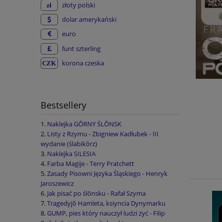
złoty polski
dolar amerykański
euro
funt szterling
korona czeska
Bestsellery
Naklejka GŌRNY ŚLŌNSK
Listy z Rzymu - Zbigniew Kadłubek - III
wydanie (ślabikŏrz)
Naklejka SILESIA
Farba Magije - Terry Pratchett
Zasady Pisowni Języka Śląskiego - Henryk
Jaroszewicz
Jak pisać po ślōnsku - Rafał Szyma
Tragedyjŏ Hamleta, ksiyncia Dynymarku
GUMP, pies który nauczył ludzi żyć - Filip