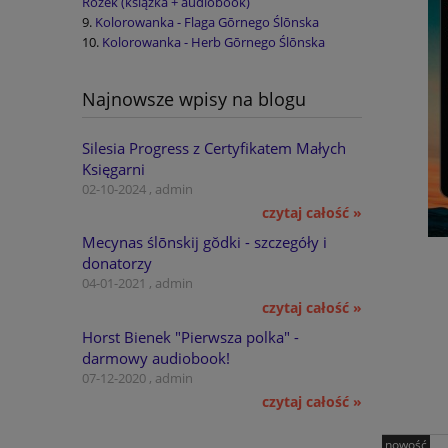
Rožek (książka + audiobook)
Kolorowanka - Flaga Gōrnego Ślōnska
Kolorowanka - Herb Gōrnego Ślōnska
Najnowsze wpisy na blogu
Silesia Progress z Certyfikatem Małych
Księgarni
02-10-2024 , admin
czytaj całość »
Mecynas ślōnskij gŏdki - szczegóły i
donatorzy
04-01-2021 , admin
czytaj całość »
Horst Bienek "Pierwsza polka" -
darmowy audiobook!
07-12-2020 , admin
czytaj całość »
nowość