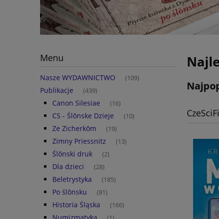
Menu
Najl
Nasze WYDAWNICTWO
(109)
Najpop
Publikacje
(439)
Canon Silesiae
(16)
CzeSciF
CS - Ślōnske Dzieje
(10)
Ze Zicherkōm
(19)
Zimny Priessnitz
(13)
Ślōnski druk
(2)
Dla dzieci
(28)
Beletrystyka
(185)
Po ślōnsku
(81)
Historia Śląska
(166)
Numizmatyka
(1)