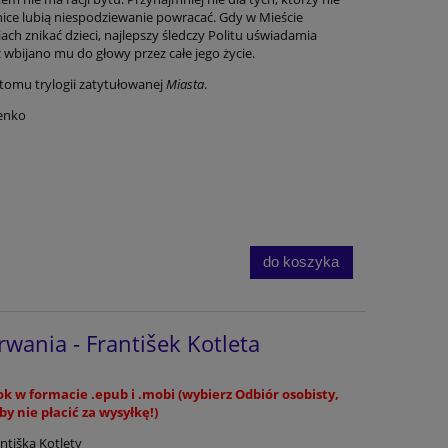
ice lubią niespodziewanie powracać. Gdy w Mieście
ach znikać dzieci, najlepszy śledczy Politu uświadamia
ż wbijano mu do głowy przez całe jego życie.
tomu trylogii zatytułowanej
Miasta
.
enko
do koszyka
wania - František Kotleta
k w formacie .epub i .mobi (wybierz Odbiór osobisty,
by nie płacić za wysyłkę!)
antiška Kotlety