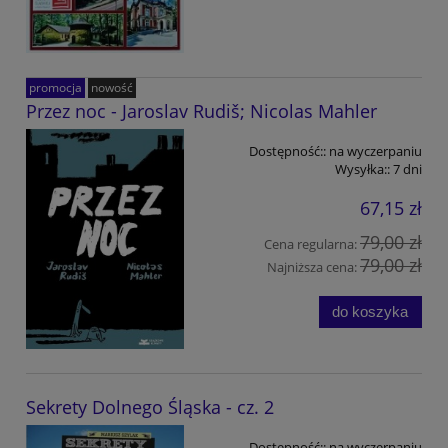
promocja
nowość
Przez noc - Jaroslav Rudiš; Nicolas Mahler
Dostępność::
na wyczerpaniu
Wysyłka::
7 dni
67,15 zł
79,00 zł
Cena regularna:
79,00 zł
Najniższa cena:
do koszyka
Sekrety Dolnego Śląska - cz. 2
Dostępność::
na wyczerpaniu