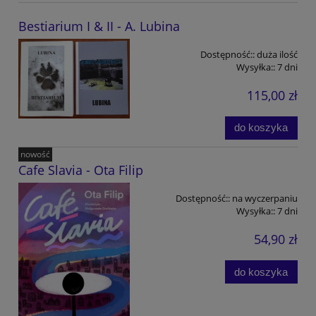
Bestiarium I & II - A. Lubina
Dostępność::
duża ilość
Wysyłka::
7 dni
115,00 zł
do koszyka
nowość
Cafe Slavia - Ota Filip
Dostępność::
na wyczerpaniu
Wysyłka::
7 dni
54,90 zł
do koszyka