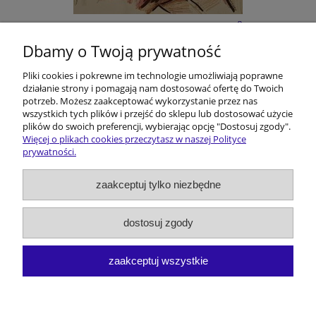
E-BOOK: Kōmisorz Hanusik i Zakōn Ôstatnigo
Karminadla - M. Melon
Dbamy o Twoją prywatność
Pliki cookies i pokrewne im technologie umożliwiają poprawne
22,00 zł
działanie strony i pomagają nam dostosować ofertę do Twoich
potrzeb. Możesz zaakceptować wykorzystanie przez nas
do koszyka
wszystkich tych plików i przejść do sklepu lub dostosować użycie
plików do swoich preferencji, wybierając opcję "Dostosuj zgody".
Więcej o plikach cookies przeczytasz w naszej Polityce
prywatności.
Pomoc
zaakceptuj tylko niezbędne
Dostawa i koszty
dostosuj zgody
Moje konto
zaakceptuj wszystkie
O firmie
pokaż pełną wersję strony