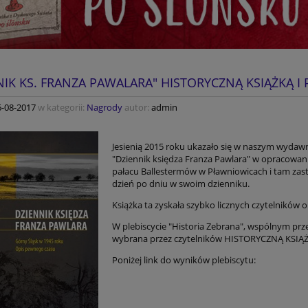
NIK KS. FRANZA PAWALARA" HISTORYCZNĄ KSIĄŻKĄ I
6-08-2017
w kategorii:
Nagrody
autor:
admin
Jesienią 2015 roku ukazało się w naszym wydaw
"Dziennik księdza Franza Pawlara" w opracowaniu
pałacu Ballestermów w Pławniowicach i tam zast
dzień po dniu w swoim dzienniku.
Książka ta zyskała szybko licznych czytelników 
W plebiscycie "Historia Zebrana", wspólnym prze
wybrana przez czytelników HISTORYCZNĄ KSIĄŻ
Poniżej link do wyników plebiscytu: