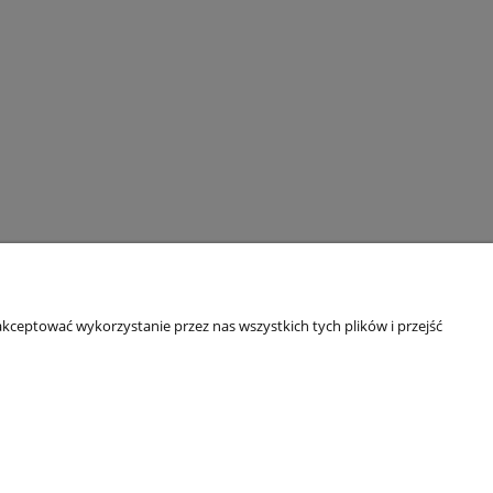
O firmie
kceptować wykorzystanie przez nas wszystkich tych plików i przejść
O sklepie
RODO - certyfikaty
NASZE WYDAWNICTWO
Punkty terenowe
Blog