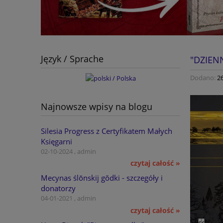
Język / Sprache
"DZIEN
Dodano:
2
Najnowsze wpisy na blogu
Silesia Progress z Certyfikatem Małych
Księgarni
02-10-2024 , admin
czytaj całość »
Mecynas ślōnskij gŏdki - szczegóły i
donatorzy
04-01-2021 , admin
czytaj całość »