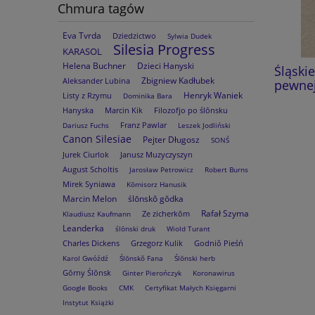
Chmura tagów
Eva Tvrda
Dziedzictwo
Sylwia Dudek
Silesia Progress
KARASOL
Helena Buchner
Dzieci Hanyski
Dzieje zrębowego kościoła
Śląski
Zbigniew Kadłubek
Aleksander Lubina
pątniczego w Gościęcinie
pewnej
Henryk Waniek
Listy z Rzymu
Dominika Bara
Hanyska
Marcin Kik
Filozofjo po ślōnsku
59,00 zł
Franz Pawlar
Dariusz Fuchs
Leszek Jodliński
Canon Silesiae
Pejter Długosz
SONŚ
do koszyka
Jurek Ciurlok
Janusz Muzyczyszyn
August Scholtis
Jarosław Petrowicz
Robert Burns
Mirek Syniawa
Kōmisorz Hanusik
Marcin Melon
ślōnskŏ gŏdka
Rafał Szyma
Ze zicherkōm
Klaudiusz Kaufmann
Leanderka
ślōnski druk
Wiold Turant
Charles Dickens
Grzegorz Kulik
Godniŏ Pieśń
Karol Gwóźdź
Ślōnskŏ Fana
Ślōnski herb
Gōrny Ślōnsk
Ginter Pierończyk
Koronawirus
Google Books
CMK
Certyfikat Małych Księgarni
Instytut Książki