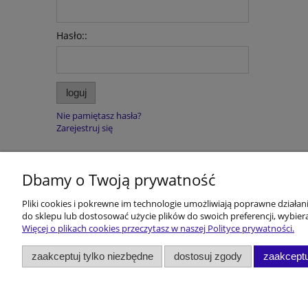
Hasło::
loguj
Nie pamiętasz hasła?
Zarejestruj się
Dbamy o Twoją prywatność
Pomoc
Dostawa i 
Pliki cookies i pokrewne im technologie umożliwiają poprawne działa
do sklepu lub dostosować użycie plików do swoich preferencji, wybiera
Regulamin
Koszty dost
Więcej o plikach cookies przeczytasz w naszej Polityce prywatności.
Polityka prywatności
Rabaty!!!
zaakceptuj tylko niezbędne
dostosuj zgody
zaakceptu
Zwroty i reklamacje
Dane konta
Kontakt
DEUTSCH