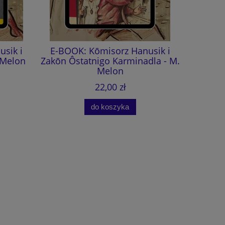
sik i
E-BOOK: Kōmisorz Hanusik i
Kōmi
 Melon
Zakōn Ôstatnigo Karminadla - M.
Ôstatnig
Melon
(aud
22,00 zł
do koszyka