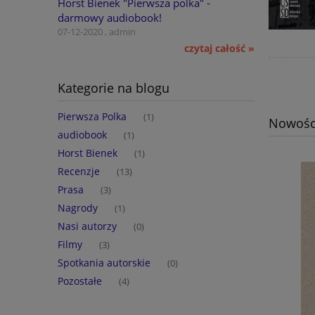
Horst Bienek "Pierwsza polka" -
darmowy audiobook!
07-12-2020 , admin
czytaj całość »
Kategorie na blogu
Pierwsza Polka
(1)
Nowośc
audiobook
(1)
Horst Bienek
(1)
Recenzje
(13)
Prasa
(3)
Nagrody
(1)
Nasi autorzy
(0)
Filmy
(3)
Spotkania autorskie
(0)
Pozostałe
(4)