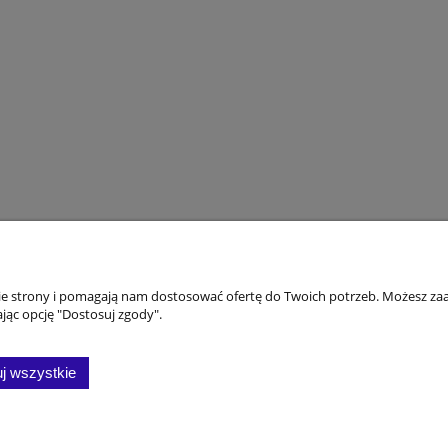
koszty
Moje konto
nie strony i pomagają nam dostosować ofertę do Twoich potrzeb. Możesz zaa
jąc opcję "Dostosuj zgody".
awy i konto
Twoje zamówienia
Ustawienia konta
j wszystkie
ktowe
Przechowalnia