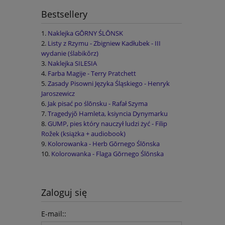
Bestsellery
Naklejka GŌRNY ŚLŌNSK
Listy z Rzymu - Zbigniew Kadłubek - III
wydanie (ślabikŏrz)
Naklejka SILESIA
Farba Magije - Terry Pratchett
Zasady Pisowni Języka Śląskiego - Henryk
Jaroszewicz
Jak pisać po ślōnsku - Rafał Szyma
Tragedyjŏ Hamleta, ksiyncia Dynymarku
GUMP, pies który nauczył ludzi żyć - Filip
Rožek (książka + audiobook)
Kolorowanka - Herb Gōrnego Ślōnska
Kolorowanka - Flaga Gōrnego Ślōnska
Zaloguj się
E-mail::