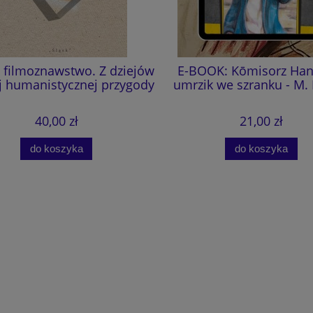
e filmoznawstwo. Z dziejów
E-BOOK: Kōmisorz Hanu
 humanistycznej przygody
umrzik we szranku - M.
40,00 zł
21,00 zł
do koszyka
do koszyka