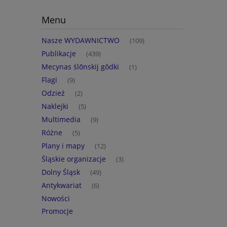
Menu
Nasze WYDAWNICTWO
(109)
Publikacje
(439)
Mecynas ślōnskij gŏdki
(1)
Flagi
(9)
Odzież
(2)
Naklejki
(5)
Multimedia
(9)
Różne
(5)
Plany i mapy
(12)
Śląskie organizacje
(3)
Dolny Śląsk
(49)
Antykwariat
(6)
Nowości
Promocje