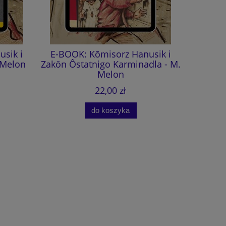
sik i
E-BOOK: Kōmisorz Hanusik i
Kōmi
 Melon
Zakōn Ôstatnigo Karminadla - M.
Ôstatnig
Melon
(aud
22,00 zł
do koszyka