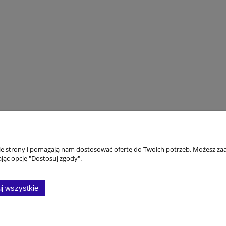
koszty
Moje konto
nie strony i pomagają nam dostosować ofertę do Twoich potrzeb. Możesz zaa
jąc opcję "Dostosuj zgody".
awy i konto
Twoje zamówienia
Ustawienia konta
j wszystkie
ktowe
Przechowalnia