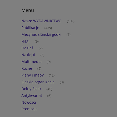
Menu
Nasze WYDAWNICTWO
(109)
Publikacje
(439)
Mecynas ślōnskij gŏdki
(1)
Flagi
(9)
Odzież
(2)
Naklejki
(5)
Multimedia
(9)
Różne
(5)
Plany i mapy
(12)
Śląskie organizacje
(3)
Dolny Śląsk
(49)
Antykwariat
(6)
Nowości
Promocje