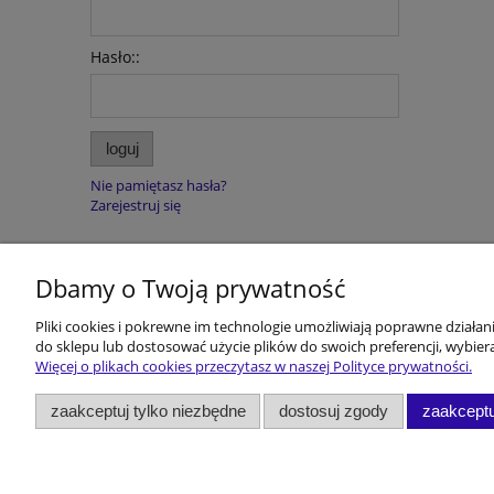
Hasło::
loguj
Nie pamiętasz hasła?
Zarejestruj się
Dbamy o Twoją prywatność
Pomoc
Dostawa i 
Pliki cookies i pokrewne im technologie umożliwiają poprawne działa
do sklepu lub dostosować użycie plików do swoich preferencji, wybiera
Regulamin
Koszty dost
Więcej o plikach cookies przeczytasz w naszej Polityce prywatności.
Polityka prywatności
Rabaty!!!
zaakceptuj tylko niezbędne
dostosuj zgody
zaakceptu
Zwroty i reklamacje
Dane konta
Kontakt
DEUTSCH