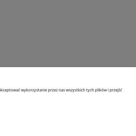
O firmie
kceptować wykorzystanie przez nas wszystkich tych plików i przejść
O sklepie
RODO - certyfikaty
NASZE WYDAWNICTWO
Punkty terenowe
Blog