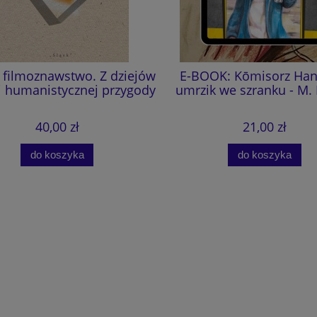
e filmoznawstwo. Z dziejów
E-BOOK: Kōmisorz Hanu
 humanistycznej przygody
umrzik we szranku - M.
40,00 zł
21,00 zł
do koszyka
do koszyka