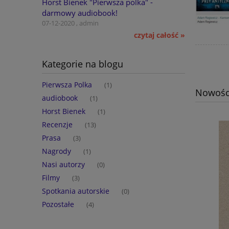
Horst Bienek "Pierwsza polka" -
darmowy audiobook!
07-12-2020 , admin
czytaj całość »
Kategorie na blogu
Pierwsza Polka
(1)
Nowośc
audiobook
(1)
Horst Bienek
(1)
Recenzje
(13)
Prasa
(3)
Nagrody
(1)
Nasi autorzy
(0)
Filmy
(3)
Spotkania autorskie
(0)
Pozostałe
(4)