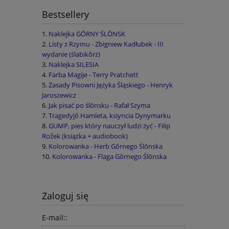
Bestsellery
Naklejka GŌRNY ŚLŌNSK
Listy z Rzymu - Zbigniew Kadłubek - III
wydanie (ślabikŏrz)
Naklejka SILESIA
Farba Magije - Terry Pratchett
Zasady Pisowni Języka Śląskiego - Henryk
Jaroszewicz
Jak pisać po ślōnsku - Rafał Szyma
Tragedyjŏ Hamleta, ksiyncia Dynymarku
GUMP, pies który nauczył ludzi żyć - Filip
Rožek (książka + audiobook)
Kolorowanka - Herb Gōrnego Ślōnska
Kolorowanka - Flaga Gōrnego Ślōnska
Zaloguj się
E-mail::