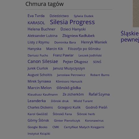
Chmura tagów
Eva Tvrda
Dziedzictwo
Sylwia Dudek
Silesia Progress
KARASOL
Helena Buchner
Dzieci Hanyski
Dzieje zrębowego kościoła
Śląski
Zbigniew Kadłubek
Aleksander Lubina
pątniczego w Gościęcinie
pewnej
Henryk Waniek
Listy z Rzymu
Dominika Bara
Hanyska
Marcin Kik
Filozofjo po ślōnsku
59,00 zł
Franz Pawlar
Dariusz Fuchs
Leszek Jodliński
Canon Silesiae
Pejter Długosz
SONŚ
do koszyka
Jurek Ciurlok
Janusz Muzyczyszyn
August Scholtis
Jarosław Petrowicz
Robert Burns
Mirek Syniawa
Kōmisorz Hanusik
Marcin Melon
ślōnskŏ gŏdka
Rafał Szyma
Ze zicherkōm
Klaudiusz Kaufmann
Leanderka
ślōnski druk
Wiold Turant
Charles Dickens
Grzegorz Kulik
Godniŏ Pieśń
Karol Gwóźdź
Ślōnskŏ Fana
Ślōnski herb
Gōrny Ślōnsk
Ginter Pierończyk
Koronawirus
Google Books
CMK
Certyfikat Małych Księgarni
Instytut Książki