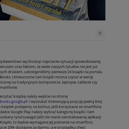
0
wydawnictwo wychodząc naprzeciw sytuacji spowodowanej
irusem oraz faktem, że wiele naszych tytułów nie jest już
ych drukiem, udostępniliśmy pierwsze 24 książki na portalu
Books. Umieszczone tam książki można czytać w wersji
nicznej na tradycyjnym komputerze, laptopie, tablecie czy
martfonie.
eczytać książkę należy wejście na stronę
/books.google.pl/
i wyszukać interesującą pozycję (pełną listę
 książek podajemy na końcu). Jeśli korzystacie ze smartfona
kładce Google Play należy wybrać kategorię książki i tam
zukany tytuł (uwaga! jeśli nie macie zainstalowanej aplikacji
Książki, to będzie wymagane jej pobranie na smartfon).
 są w 20% dostępne za darmo, a w przypadku chęci