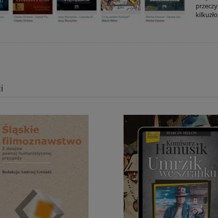
przeczy
kilkuzło
i