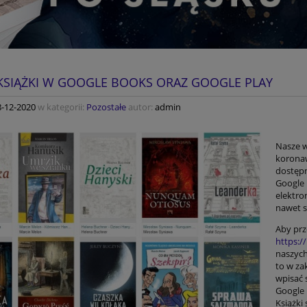
KSIĄŻKI W GOOGLE BOOKS ORAZ GOOGLE PLAY
8-12-2020
w kategorii:
Pozostałe
autor:
admin
Nasze 
koronaw
dostępn
Google 
elektro
nawet s
Aby prz
https:/
naszych
to w za
wpisać s
Google 
Książki