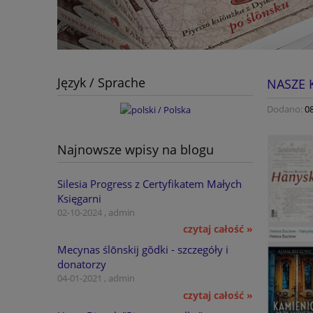
Język / Sprache
NASZE 
Dodano:
0
Najnowsze wpisy na blogu
Silesia Progress z Certyfikatem Małych
Księgarni
02-10-2024 , admin
czytaj całość »
Mecynas ślōnskij gŏdki - szczegóły i
donatorzy
04-01-2021 , admin
czytaj całość »