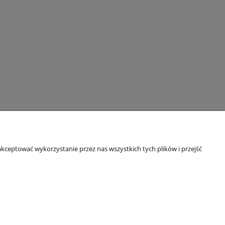
O firmie
kceptować wykorzystanie przez nas wszystkich tych plików i przejść
O sklepie
RODO - certyfikaty
NASZE WYDAWNICTWO
Punkty terenowe
Blog