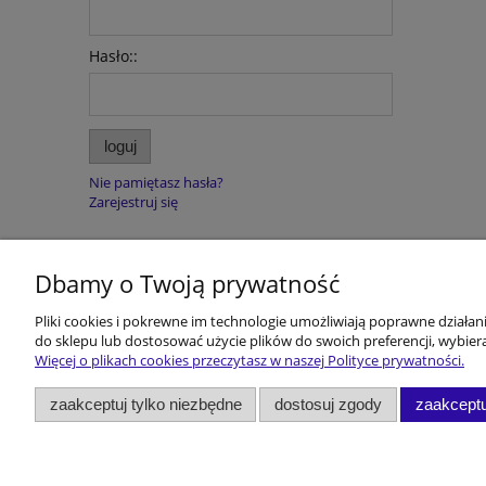
Hasło::
loguj
Nie pamiętasz hasła?
Zarejestruj się
Dbamy o Twoją prywatność
Pomoc
Dostawa i 
Pliki cookies i pokrewne im technologie umożliwiają poprawne działa
do sklepu lub dostosować użycie plików do swoich preferencji, wybiera
Regulamin
Koszty dost
Więcej o plikach cookies przeczytasz w naszej Polityce prywatności.
Polityka prywatności
Rabaty!!!
zaakceptuj tylko niezbędne
dostosuj zgody
zaakceptu
Zwroty i reklamacje
Dane konta
Kontakt
DEUTSCH