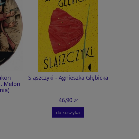
akōn
Śląszczyki - Agnieszka Głębicka
Sekret
M. Melon
nia)
46,90 zł
do koszyka