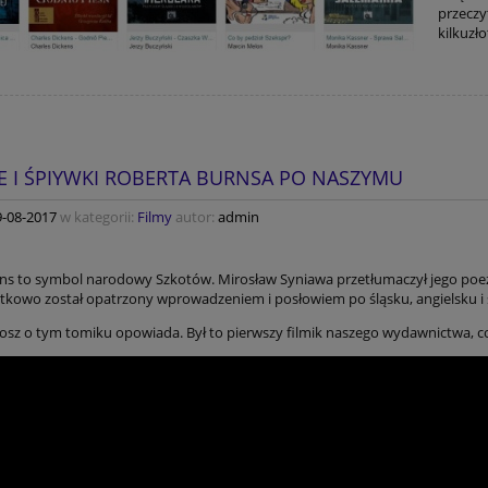
przeczy
kilkuzło
E I ŚPIYWKI ROBERTA BURNSA PO NASZYMU
9-08-2017
w kategorii:
Filmy
autor:
admin
ns to symbol narodowy Szkotów. Mirosław Syniawa przetłumaczył jego poezję
tkowo został opatrzony wprowadzeniem i posłowiem po śląsku, angielsku i 
gosz o tym tomiku opowiada. Był to pierwszy filmik naszego wydawnictwa, c