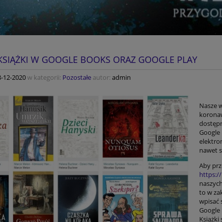
KSIĄŻKI W GOOGLE BOOKS ORAZ GOOGLE PLAY
8-12-2020
w kategorii:
Pozostałe
autor:
admin
Nasze 
koronaw
dostępn
Google 
elektro
nawet s
Aby prz
https:/
naszych
to w za
wpisać s
Google 
Książki