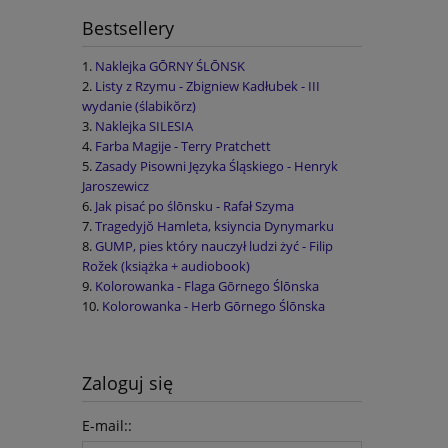
Bestsellery
Naklejka GŌRNY ŚLŌNSK
Listy z Rzymu - Zbigniew Kadłubek - III
wydanie (ślabikŏrz)
Naklejka SILESIA
Farba Magije - Terry Pratchett
Zasady Pisowni Języka Śląskiego - Henryk
Jaroszewicz
Jak pisać po ślōnsku - Rafał Szyma
Tragedyjŏ Hamleta, ksiyncia Dynymarku
GUMP, pies który nauczył ludzi żyć - Filip
Rožek (książka + audiobook)
Kolorowanka - Flaga Gōrnego Ślōnska
Kolorowanka - Herb Gōrnego Ślōnska
Zaloguj się
E-mail::