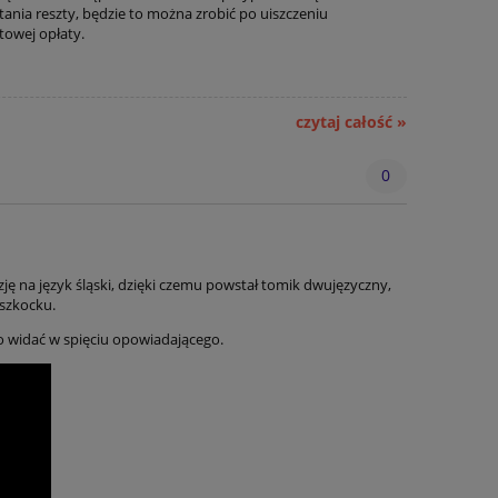
tania reszty, będzie to można zrobić po uiszczeniu
towej opłaty.
czytaj całość »
0
 na język śląski, dzięki czemu powstał tomik dwujęzyczny,
szkocku.
o widać w spięciu opowiadającego.