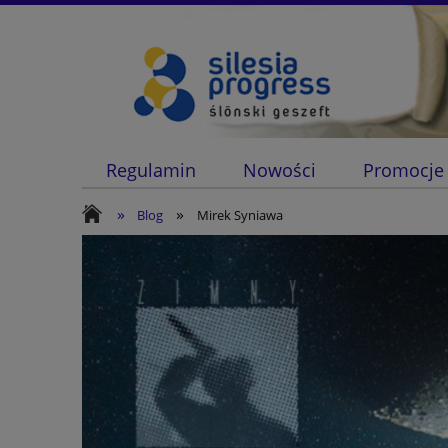
Regulamin
Nowości
Promocje
»
»
Blog
Mirek Syniawa