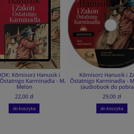
OK: Kōmisorz Hanusik i
Kōmisorz Hanusik i Z
Ôstatnigo Karminadla - M.
Ôstatnigo Karminadla - 
Melon
(audiobook do pobra
22,00 zł
29,00 zł
do koszyka
do koszyka