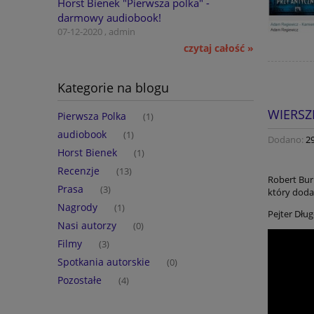
Horst Bienek "Pierwsza polka" -
darmowy audiobook!
07-12-2020 , admin
czytaj całość »
Kategorie na blogu
WIERSZ
Pierwsza Polka
(1)
audiobook
(1)
Dodano:
2
Horst Bienek
(1)
Recenzje
(13)
Robert Bur
Prasa
(3)
który doda
Nagrody
(1)
Pejter Dłu
Nasi autorzy
(0)
Filmy
(3)
Spotkania autorskie
(0)
Pozostałe
(4)