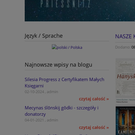
Język / Sprache
NASZE 
Dodano:
0
Najnowsze wpisy na blogu
Silesia Progress z Certyfikatem Małych
Księgarni
02-10-2024 , admin
czytaj całość »
Mecynas ślōnskij gŏdki - szczegóły i
donatorzy
04-01-2021 , admin
czytaj całość »