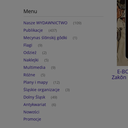
Menu
Nasze WYDAWNICTWO
(109)
Publikacje
(437)
Mecynas ślōnskij gŏdki
(1)
Flagi
(9)
Odzież
(2)
Naklejki
(5)
Multimedia
(9)
E-BOOK: Kōmisorz Hanusik i
E-BO
Różne
(5)
umrzik we szranku - M. Melon
Zakōn 
Plany i mapy
(12)
Śląskie organizacje
(3)
21,00 zł
Dolny Śląsk
(49)
do koszyka
Antykwariat
(6)
Nowości
Promocje