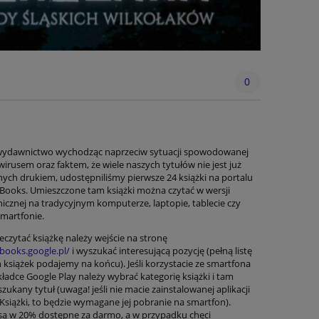
0
wydawnictwo wychodząc naprzeciw sytuacji spowodowanej
irusem oraz faktem, że wiele naszych tytułów nie jest już
ych drukiem, udostępniliśmy pierwsze 24 książki na portalu
Books. Umieszczone tam książki można czytać w wersji
nicznej na tradycyjnym komputerze, laptopie, tablecie czy
martfonie.
eczytać książkę należy wejście na stronę
/books.google.pl/
i wyszukać interesującą pozycję (pełną listę
 książek podajemy na końcu). Jeśli korzystacie ze smartfona
kładce Google Play należy wybrać kategorię książki i tam
zukany tytuł (uwaga! jeśli nie macie zainstalowanej aplikacji
Książki, to będzie wymagane jej pobranie na smartfon).
 są w 20% dostępne za darmo, a w przypadku chęci