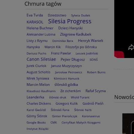
Chmura tagów
Eva Tvrda
Dziedzictwo
Sylwia Dudek
Silesia Progress
KARASOL
Helena Buchner
Dzieci Hanyski
Zbigniew Kadłubek
Aleksander Lubina
Henryk Waniek
Listy z Rzymu
Dominika Bara
Hanyska
Marcin Kik
Filozofjo po ślōnsku
Franz Pawlar
Dariusz Fuchs
Leszek Jodliński
Canon Silesiae
Pejter Długosz
SONŚ
Jurek Ciurlok
Janusz Muzyczyszyn
August Scholtis
Jarosław Petrowicz
Robert Burns
Mirek Syniawa
Kōmisorz Hanusik
Marcin Melon
ślōnskŏ gŏdka
Rafał Szyma
Ze zicherkōm
Klaudiusz Kaufmann
Nowośc
Leanderka
ślōnski druk
Wiold Turant
Charles Dickens
Grzegorz Kulik
Godniŏ Pieśń
Karol Gwóźdź
Ślōnskŏ Fana
Ślōnski herb
Gōrny Ślōnsk
Ginter Pierończyk
Koronawirus
Google Books
CMK
Certyfikat Małych Księgarni
Instytut Książki