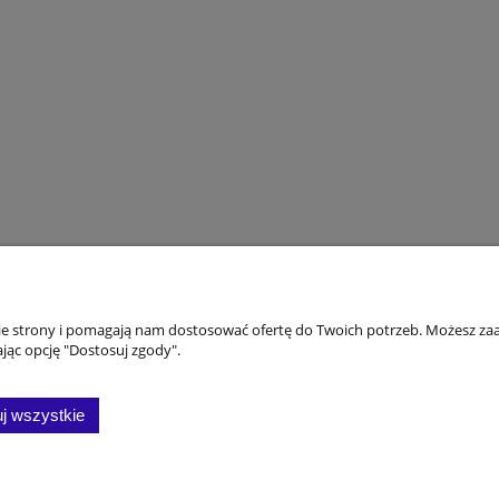
koszty
Moje konto
nie strony i pomagają nam dostosować ofertę do Twoich potrzeb. Możesz zaa
jąc opcję "Dostosuj zgody".
awy i konto
Twoje zamówienia
Ustawienia konta
j wszystkie
ktowe
Przechowalnia