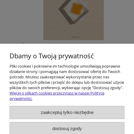
Śląskie filmoznawstwo. Z dziejów pewnej
humanistycznej przygody
Dbamy o Twoją prywatność
Pliki cookies i pokrewne im technologie umożliwiają poprawne
40,00 zł
działanie strony i pomagają nam dostosować ofertę do Twoich
potrzeb. Możesz zaakceptować wykorzystanie przez nas
do koszyka
wszystkich tych plików i przejść do sklepu lub dostosować użycie
plików do swoich preferencji, wybierając opcję "Dostosuj zgody".
Więcej o plikach cookies przeczytasz w naszej Polityce
prywatności.
Pomoc
zaakceptuj tylko niezbędne
Dostawa i koszty
dostosuj zgody