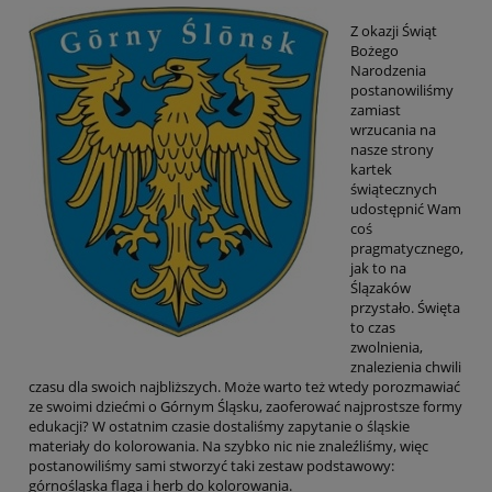
Z okazji Świąt
Bożego
Narodzenia
postanowiliśmy
zamiast
wrzucania na
nasze strony
kartek
świątecznych
udostępnić Wam
coś
pragmatycznego,
jak to na
Ślązaków
przystało. Święta
to czas
zwolnienia,
znalezienia chwili
czasu dla swoich najbliższych. Może warto też wtedy porozmawiać
ze swoimi dziećmi o Górnym Śląsku, zaoferować najprostsze formy
edukacji? W ostatnim czasie dostaliśmy zapytanie o śląskie
materiały do kolorowania. Na szybko nic nie znaleźliśmy, więc
postanowiliśmy sami stworzyć taki zestaw podstawowy:
górnośląska flaga i herb do kolorowania.