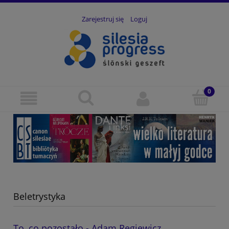
Zarejestruj się
Loguj
Beletrystyka
To, co pozostało - Adam Regiewicz