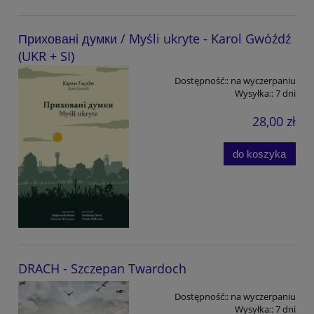
Приховані думки / Myśli ukryte - Karol Gwóźdź
(UKR + SI)
Dostępność::
na wyczerpaniu
Wysyłka::
7 dni
28,00 zł
do koszyka
DRACH - Szczepan Twardoch
Dostępność::
na wyczerpaniu
Wysyłka::
7 dni