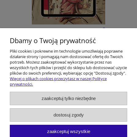
E-BOOK: Kōmisorz Hanusik i Zakōn Ôstatnigo
Karminadla - M. Melon
Dbamy o Twoją prywatność
Pliki cookies i pokrewne im technologie umożliwiają poprawne
22,00 zł
działanie strony i pomagają nam dostosować ofertę do Twoich
potrzeb. Możesz zaakceptować wykorzystanie przez nas
do koszyka
wszystkich tych plików i przejść do sklepu lub dostosować użycie
plików do swoich preferencji, wybierając opcję "Dostosuj zgody".
Więcej o plikach cookies przeczytasz w naszej Polityce
prywatności.
Pomoc
zaakceptuj tylko niezbędne
Dostawa i koszty
dostosuj zgody
Moje konto
zaakceptuj wszystkie
O firmie