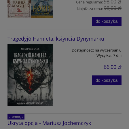
98,00 zł
Cena regularna:
98,00 zł
Najniższa cena:
do koszyka
Tragedyjŏ Hamleta, ksiyncia Dynymarku
Dostępność::
na wyczerpaniu
Wysyłka::
7 dni
66,00 zł
do koszyka
promocja
Ukryta opcja - Mariusz Jochemczyk