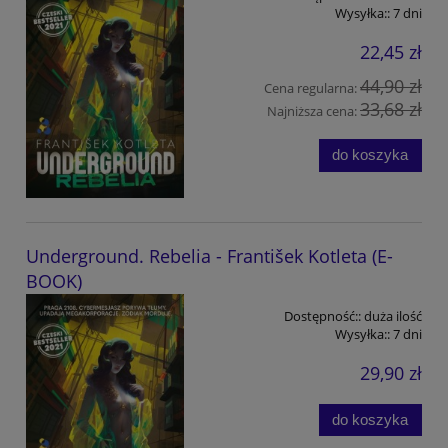
Wysyłka::
7 dni
22,45 zł
44,90 zł
Cena regularna:
33,68 zł
Najniższa cena:
do koszyka
Underground. Rebelia - František Kotleta (E-
BOOK)
Dostępność::
duża ilość
Wysyłka::
7 dni
29,90 zł
do koszyka