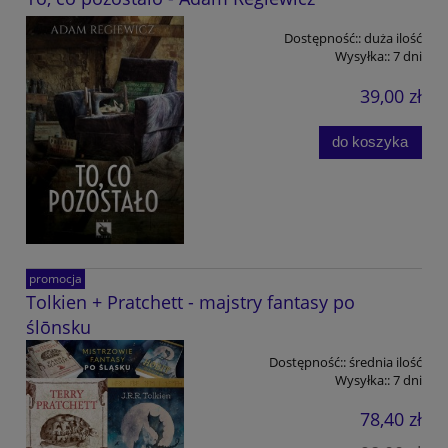
Dostępność::
duża ilość
Wysyłka::
7 dni
39,00 zł
do koszyka
promocja
Tolkien + Pratchett - majstry fantasy po
ślōnsku
Dostępność::
średnia ilość
Wysyłka::
7 dni
78,40 zł