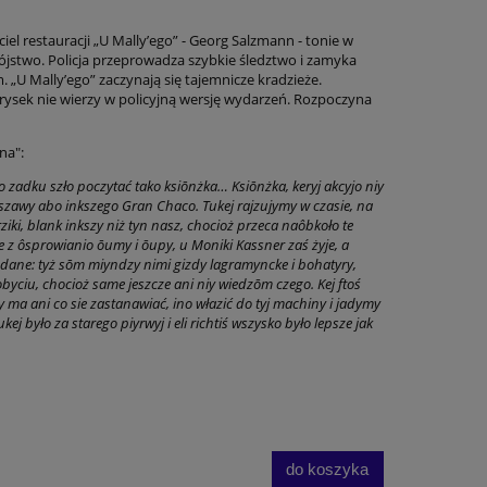
iel restauracji „U Mally’ego” - Georg Salzmann - tonie w
jstwo. Policja przeprowadza szybkie śledztwo i zamyka
. „U Mally’ego” zaczynają się tajemnicze kradzieże.
rysek nie wierzy w policyjną wersję wydarzeń. Rozpoczyna
na":
do zadku szło poczytać tako ksiōnżka… Ksiōnżka, keryj akcyjo niy
zawy abo inkszego Gran Chaco. Tukej rajzujymy w czasie, na
ziki, blank inkszy niż tyn nasz, chocioż przeca naôbkoło te
 z ôsprowianio ōumy i ōupy, u Moniki Kassner zaś żyje, a
ane: tyż sōm miyndzy nimi gizdy lagramyncke i bohatyry,
yciu, chocioż same jeszcze ani niy wiedzōm czego. Kej ftoś
iy ma ani co sie zastanawiać, ino włazić do tyj machiny i jadymy
ej było za starego piyrwyj i eli richtiś wszysko było lepsze jak
do koszyka