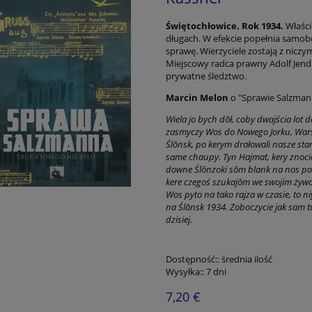
Świętochłowice. Rok 1934.
Właścic
długach. W efekcie popełnia samobó
sprawę. Wierzyciele zostają z niczym
Miejscowy radca prawny Adolf Jend
prywatne śledztwo.
Marcin Melon
o "Sprawie Salzman
Wiela jo bych dōł, coby dwajścia lot 
zasmyczy Wos do Nowego Jorku, Wars
Ślōnsk, po kerym drałowali nasze star
same chaupy. Tyn Hajmat, kery znocie
downe Ślōnzoki sōm blank na nos pod
kere czegoś szukajōm we swojim żywob
Wos pyto na tako rajza w czasie, to n
na Ślōnsk 1934. Zoboczycie jak sam tuk
dzisiej.
Dostępność::
średnia ilość
Wysyłka::
7 dni
7,20 €