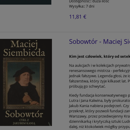
Dostępność::
duża ilość
Wysyłka::
7 dni
11,81 €
Sobowtór - Maciej S
Kim jest człowiek, który od setek
Na aukcjach i w kolekcjach prywatny
renesansowego mistrza - perfekcy
jednak fałszywe. Legenda głosi, że 
fałszerstwa, który żyje kilkaset lat
próbują go schwytać.
Kiedy fundacja konserwatywnego p
Lutra i Jana Kalwina, były prokura
Jakub Kania nabiera podejrzeń. Czy 
przekręt, który pozwoli fundacji z
Warszawy, przez przedwojenny Krak
dziennikarką i krytyczką sztuki Lud
dalej, niż ktokolwiek mógłby przypu