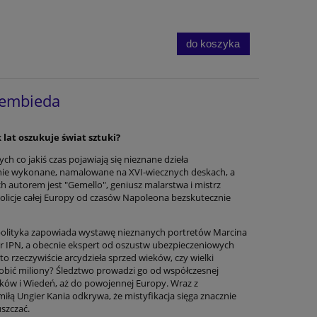
do koszyka
iembieda
 lat oszukuje świat sztuki?
ch co jakiś czas pojawiają się nieznane dzieła
jnie wykonane, namalowane na XVI-wiecznych deskach, a
ich autorem jest "Gemello", geniusz malarstwa i mistrz
. Policje całej Europy od czasów Napoleona bezskutecznie
olityka zapowiada wystawę nieznanych portretów Marcina
tor IPN, a obecnie ekspert od oszustw ubezpieczeniowych
to rzeczywiście arcydzieła sprzed wieków, czy wielki
arobić miliony? Śledztwo prowadzi go od współczesnej
ów i Wiedeń, aż do powojennej Europy. Wraz z
miłą Ungier Kania odkrywa, że mistyfikacja sięga znacznie
szczać.