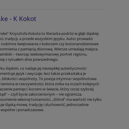
ke - K Kokot
ske” Krzysztofa Kokota to literacka podróż w głąb śląskiej
i, tradycji, a przede wszystkim języku. Autor prowadzi
ka, rodzinne świętowania z kołoczem czy bożonarodzeniowe
spomnienia z pamięcią zbiorową. Wiersze utrwalają miejsca
 familoki – tworząc wielowymiarowy portret regionu,
 się z rytuałem dnia powszedniego.
ku śląskim, co nadaje jej niezwykłej autentyczności
entuje język i zwyczaje, lecz także przekształca je
 bliskości i wspólnoty. To poezja intymna i wspólnotowa
rzeniona w rzeczywistości, która znika na oczach kolejnych
czenie pamięci i korzeni w świecie, który coraz szybciej
stąd” – czyli bycie zakorzenionym – nie ogranicza,
rozumienie własnej tożsamości. „Stōnd” ma wartość nie tylko
gnuje śląską mowę, tradycję i duchowość, jednocześnie
co wspólne i ponadczasowe.