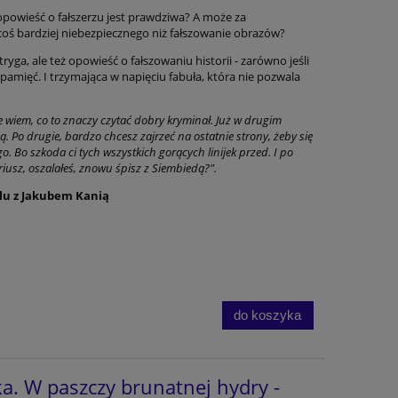
powieść o fałszerzu jest prawdziwa? A może za
oś bardziej niebezpiecznego niż fałszowanie obrazów?
ryga, ale też opowieść o fałszowaniu historii - zarówno jeśli
ką pamięć. I trzymająca w napięciu fabuła, która nie pozwala
le wiem, co to znaczy czytać dobry kryminał. Już w drugim
ą. Po drugie, bardzo chcesz zajrzeć na ostatnie strony, żeby się
go. Bo szkoda ci tych wszystkich gorących linijek przed. I po
iusz, oszalałeś, znowu śpisz z Siembiedą?".
klu z Jakubem Kanią
do koszyka
. W paszczy brunatnej hydry -