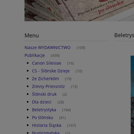
Beletry
Menu
Nasze WYDAWNICTWO
(109)
Publikacje
(439)
Canon Silesiae
(16)
CS - Ślōnske Dzieje
(10)
Ze Zicherkōm
(19)
Zimny Priessnitz
(13)
Ślōnski druk
(2)
Dla dzieci
(28)
Beletrystyka
(184)
Po ślōnsku
(81)
Historia Śląska
(167)
Numizmatyka
(1)