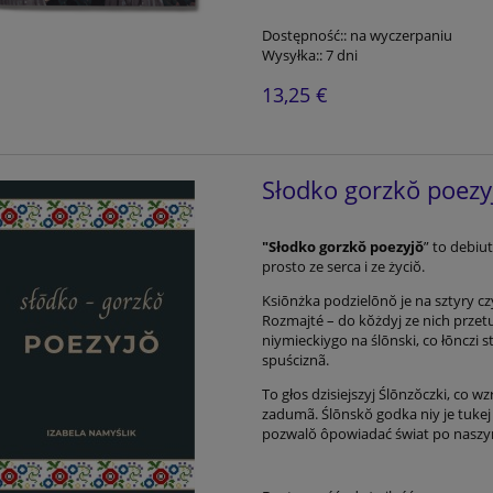
Dostępność::
na wyczerpaniu
Wysyłka::
7 dni
13,25 €
Słodko gorzkŏ poezyj
"Słodko gorzkŏ poezyjŏ
” to debiu
prosto ze serca i ze życiŏ.
Ksiōnżka podzielōnŏ je na sztyry cz
Rozmajté – do kŏżdyj ze nich przet
niymieckiygo na ślōnski, co łōnczi 
spuściznã.
To głos dzisiejszyj Ślōnzŏczki, co 
zadumã. Ślōnskŏ godka niy je tukej
pozwalŏ ôpowiadać świat po nasz