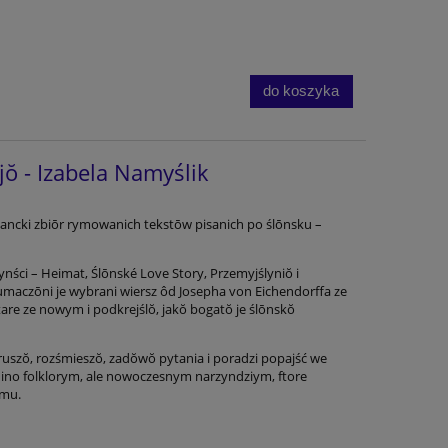
do koszyka
ŏ - Izabela Namyślik
tancki zbiōr rymowanich tekstōw pisanich po ślōnsku –
ynści – Heimat, Ślōnské Love Story, Przemyjślyniŏ i
umaczōni je wybrani wiersz ôd Josepha von Eichendorffa ze
stare ze nowym i podkrejślŏ, jakŏ bogatŏ je ślōnskŏ
wzruszŏ, rozśmieszŏ, zadŏwŏ pytania i poradzi popajść we
 ino folklorym, ale nowoczesnym narzyndziym, ftore
ymu.