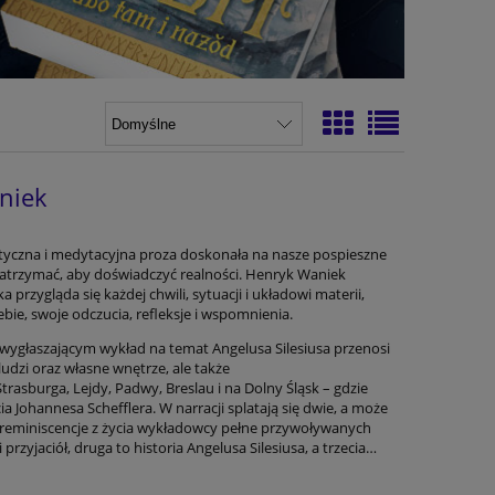
aniek
tyczna i medytacyjna proza doskonała na nasze pospieszne
 zatrzymać, aby doświadczyć realności. Henryk Waniek
przygląda się każdej chwili, sytuacji i układowi materii,
bie, swoje odczucia, refleksje i wspomnienia.
ygłaszającym wykład na temat Angelusa Silesiusa przenosi
udzi oraz własne wnętrze, ale także
rasburga, Lejdy, Padwy, Breslau i na Dolny Śląsk – gdzie
ia Johannesa Schefflera. W narracji splatają się dwie, a może
o reminiscencje z życia wykładowcy pełne przywoływanych
przyjaciół, druga to historia Angelusa Silesiusa, a trzecia…