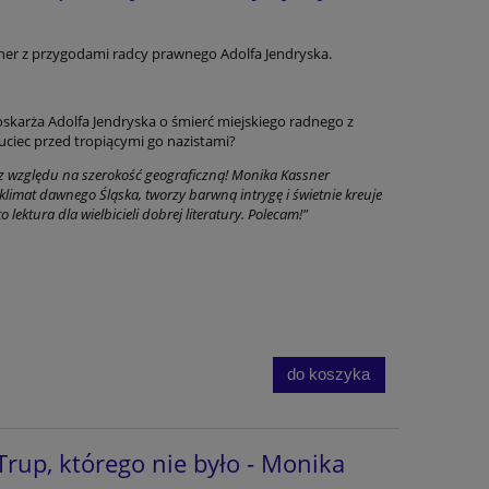
ner z przygodami radcy prawnego Adolfa Jendryska.
skarża Adolfa Jendryska o śmierć miejskiego radnego z
uciec przed tropiącymi go nazistami?
ez względu na szerokość geograficzną! Monika Kassner
imat dawnego Śląska, tworzy barwną intrygę i świetnie kreuje
ektura dla wielbicieli dobrej literatury. Polecam!"
do koszyka
rup, którego nie było - Monika