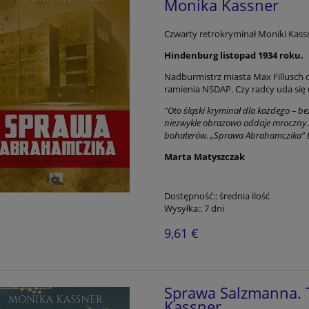
Monika Kassner
Czwarty retrokryminał Moniki Kass
Hindenburg listopad 1934 roku.
Nadburmistrz miasta Max Fillusch o
ramienia NSDAP. Czy radcy uda się 
"Oto śląski kryminał dla każdego – b
niezwykle obrazowo oddaje mroczny kl
bohaterów. „Sprawa Abrahamczika” to l
Marta Matyszczak
Dostępność::
średnia ilość
Wysyłka::
7 dni
9,61 €
Sprawa Salzmanna. T
Kassner