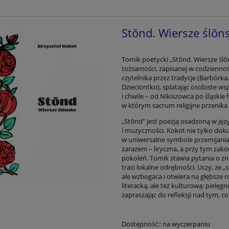
Stōnd. Wiersze ślōns
Tomik poetycki „Stōnd. Wiersze ślōn
tożsamości, zapisanej w codziennośc
czytelnika przez tradycje (Barbór
Dzieciontko), splatając osobiste w
i chwile – od Nikiszowca po śląskie
w którym sacrum religijne przenika
„Stōnd” jest poezją osadzoną w języ
i muzyczności. Kokot nie tylko dokum
w uniwersalne symbole przemijania,
zarazem – liryczna, a przy tym zako
pokoleń. Tomik stawia pytania o zna
traci lokalne odrębności. Uczy, że „
ale wzbogaca i otwiera na głębsze 
literacką, ale też kulturową: pielę
zapraszając do refleksji nad tym, 
Dostępność::
na wyczerpaniu