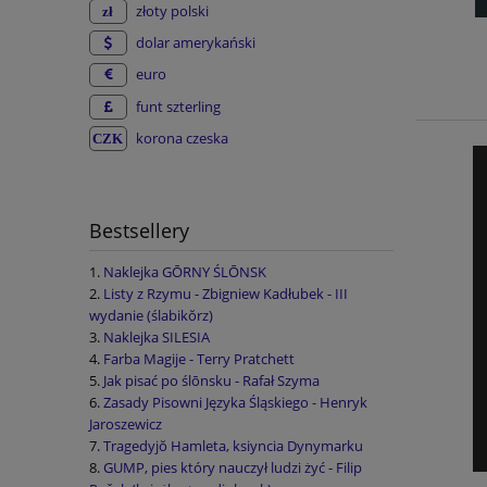
złoty polski
dolar amerykański
euro
funt szterling
korona czeska
Bestsellery
Naklejka GŌRNY ŚLŌNSK
Listy z Rzymu - Zbigniew Kadłubek - III
wydanie (ślabikŏrz)
Naklejka SILESIA
Farba Magije - Terry Pratchett
Jak pisać po ślōnsku - Rafał Szyma
Zasady Pisowni Języka Śląskiego - Henryk
Jaroszewicz
Tragedyjŏ Hamleta, ksiyncia Dynymarku
GUMP, pies który nauczył ludzi żyć - Filip