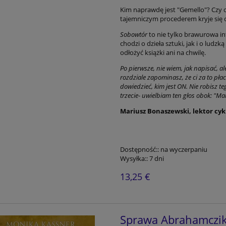
Kim naprawdę jest "Gemello"? Czy o
tajemniczym procederem kryje się c
Sobowtór
to nie tylko brawurowa int
chodzi o dzieła sztuki, jak i o ludz
odłożyć książki ani na chwilę.
Po pierwsze, nie wiem, jak napisać, a
rozdziale zapominasz, że ci za to płac
dowiedzieć, kim jest ON. Nie robisz te
trzecie
-
uwielbiam ten głos obok: "Mar
Mariusz Bonaszewski, lektor cy
Dostępność::
na wyczerpaniu
Wysyłka::
7 dni
13,25 €
Sprawa Abrahamczika