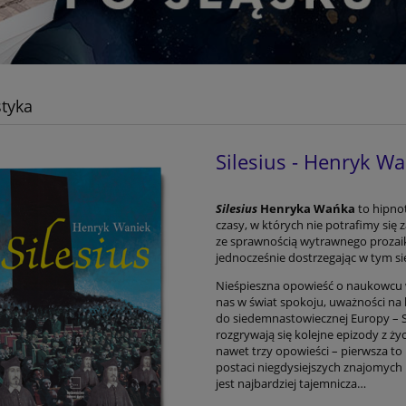
styka
Silesius - Henryk W
Silesius
Henryka Wańka
to hipno
czasy, w których nie potrafimy się
ze sprawnością wytrawnego prozaika 
jednocześnie dostrzegając w tym sie
Nieśpieszna opowieść o naukowcu w
nas w świat spokoju, uważności na l
do siedemnastowiecznej Europy – St
rozgrywają się kolejne epizody z życ
nawet trzy opowieści – pierwsza t
postaci niegdysiejszych znajomych i 
jest najbardziej tajemnicza…