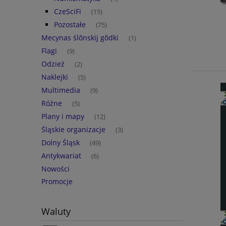
CzeSciFi
(15)
Pozostałe
(75)
Mecynas ślōnskij gŏdki
(1)
Flagi
(9)
Odzież
(2)
Naklejki
(5)
Multimedia
(9)
Różne
(5)
Plany i mapy
(12)
Śląskie organizacje
(3)
Dolny Śląsk
(49)
Antykwariat
(6)
Nowości
Promocje
Waluty