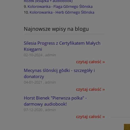
Rožek (książka + audiobook)
Kolorowanka - Flaga Gōrnego Ślōnska
Kolorowanka - Herb Gōrnego Ślōnska
Najnowsze wpisy na blogu
Silesia Progress z Certyfikatem Małych
Księgarni
02-10-2024 , admin
czytaj całość »
Mecynas ślōnskij gŏdki - szczegóły i
donatorzy
04-01-2021 , admin
czytaj całość »
Horst Bienek "Pierwsza polka" -
darmowy audiobook!
07-12-2020 , admin
czytaj całość »